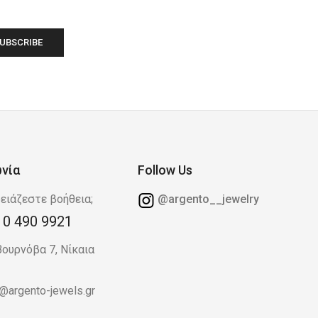
ωνία
Follow Us
ειάζεστε βοήθεια;
@argento__jewelry
10 490 9921
Βουρνόβα 7, Νίκαια
o@argento-jewels.gr