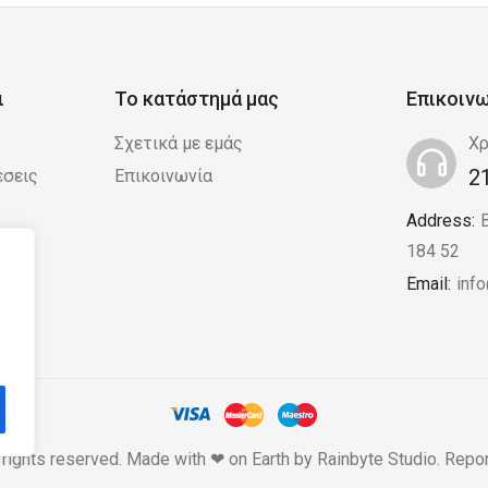
ι
Το κατάστημά μας
Επικοιν
Σχετικά με εμάς
Χρ
2
έσεις
Επικοινωνία
Address:
 /
184 52
Email:
inf
 rights reserved. Made with ❤ on Earth by
Rainbyte Studio
.
Repor