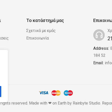
ι
Το κατάστημά μας
Επικοιν
Σχετικά με εμάς
Χρ
2
έσεις
Επικοινωνία
Address:
 /
184 52
Email:
inf
 rights reserved. Made with ❤ on Earth by
Rainbyte Studio
.
Repor