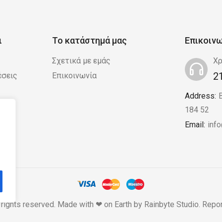
ι
Το κατάστημά μας
Επικοιν
Σχετικά με εμάς
Χρ
2
έσεις
Επικοινωνία
Address:
 /
184 52
Email:
inf
 rights reserved. Made with ❤ on Earth by
Rainbyte Studio
.
Repor