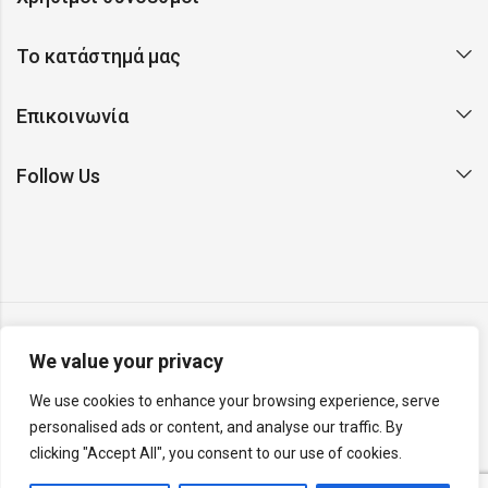
Το κατάστημά μας
Επικοινωνία
Follow Us
We value your privacy
Copyright © 2026 Argento. All rights reserved. Made with ❤
We use cookies to enhance your browsing experience, serve
on Earth by
Rainbyte Studio
.
Report a website issue
.
personalised ads or content, and analyse our traffic. By
v26.04.26.R
clicking "Accept All", you consent to our use of cookies.