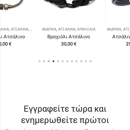
,
,
,
,
,
,
,
ΛΙΝΑ
ΒΡΑΧΙΟΛΙΑ
ΑΝΔΡΙΚΑ
ΒΡΑΧΙΟΛΙΑ
ΑΤΣΑΛΙΝΑ
ΓΥΝΑΙΚΕΙΑ
ΒΡΑΧΙΟΛΙΑ
ΑΝΔΡΙΚΑ
ΑΤΣΑΛΙΝΑ
ΒΡΑ
ινο
Βραχιόλι Ατσάλινο
Ατσάλινο βραχι
30,00
€
29,00
€
Εγγραφείτε τώρα και
ενημερωθείτε πρώτοι