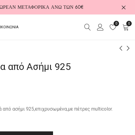
 ΔΩΡΕΑΝ ΜΕΤΑΦΟΡΙΚΑ ΑΝΩ ΤΩΝ 60€
0
0
ΙΚΟΙΝΩΝΙΑ
α από Ασήμι 925
Σκουλαρίκια από
Κολιέ από Ασήμι 925
Ασήμι 925
68,00
€
47,00
€
 από ασήμι 925,επιχρυσωμένα,με πέτρες multicolor.