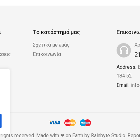
ι
Το κατάστημά μας
Επικοιν
Σχετικά με εμάς
Χρ
2
έσεις
Επικοινωνία
Address:
 /
184 52
Email:
inf
 rights reserved. Made with ❤ on Earth by
Rainbyte Studio
.
Repor