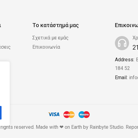
ι
Το κατάστημά μας
Επικοιν
Σχετικά με εμάς
Χρ
2
έσεις
Επικοινωνία
Address:
 /
184 52
Email:
inf
 rights reserved. Made with ❤ on Earth by
Rainbyte Studio
.
Repor