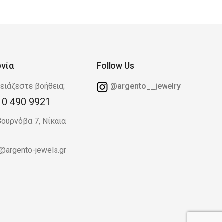
ωνία
Follow Us
ειάζεστε βοήθεια;
@argento__jewelry
10 490 9921
Βουρνόβα 7, Νίκαια
o@argento-jewels.gr