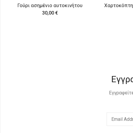
Χαρτοκόπτης Amber Elegance με φυσική πέτρα κεχριμπάρι
Ασημέ
170,00
€
Εγγρ
Εγγραφείτε