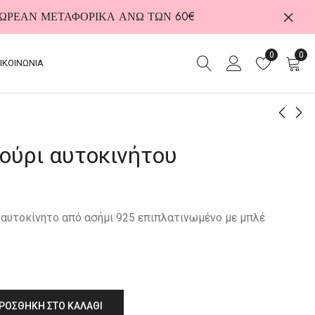
 ΔΩΡΕΑΝ ΜΕΤΑΦΟΡΙΚΑ ΑΝΩ ΤΩΝ 60€
0
0
ΙΚΟΙΝΩΝΙΑ
ούρι αυτοκινήτου
Δαχτυλίδι από ασήμι
Ασημένιο γούρι
925
αυτοκινήτου
130,00
30,00
€
€
ο αυτοκίνητο από ασήμι 925 επιπλατινωμένο με μπλέ
ΡΟΣΘΉΚΗ ΣΤΟ ΚΑΛΆΘΙ