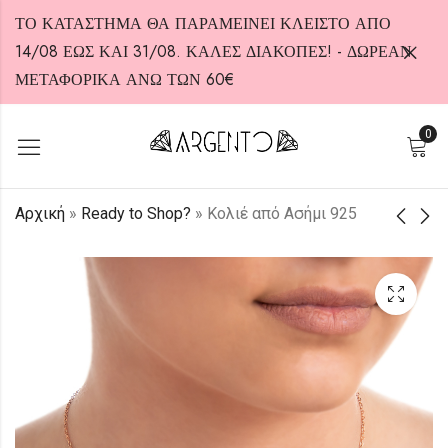
ΤΟ ΚΑΤΑΣΤΗΜΑ ΘΑ ΠΑΡΑΜΕΙΝΕΙ ΚΛΕΙΣΤΟ ΑΠΟ
14/08 ΕΩΣ ΚΑΙ 31/08. ΚΑΛΕΣ ΔΙΑΚΟΠΕΣ! - ΔΩΡΕΑΝ
ΜΕΤΑΦΟΡΙΚΑ ΑΝΩ ΤΩΝ 60€
0
HOT
Αρχική
»
Ready to Shop?
»
Κολιέ από Ασήμι 925
Σκουλαρίκια από
Σκουλαρίκια από
Ασήμι 925
Ασήμι 925
95,00
15,00
€
€