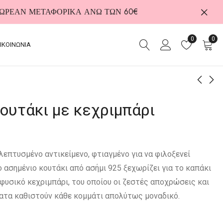
 ΔΩΡΕΑΝ ΜΕΤΑΦΟΡΙΚΑ ΑΝΩ ΤΩΝ 60€
0
0
ΙΚΟΙΝΩΝΙΑ
ουτάκι με κεχριμπάρι
Χαρτοκόπτης Amber
Κολιέ από ασήμι
Elegance με φυσική
επιχρυσωμένο
πέτρα κεχριμπάρι
105,00
€
170,00
€
λεπτυσμένο αντικείμενο, φτιαγμένο για να φιλοξενεί
ο ασημένιο κουτάκι από ασήμι 925 ξεχωρίζει για το καπάκι
 φυσικό κεχριμπάρι, του οποίου οι ζεστές αποχρώσεις και
ατα καθιστούν κάθε κομμάτι απολύτως μοναδικό.