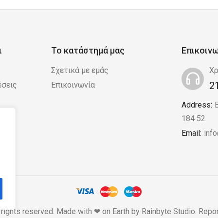
ι
Το κατάστημά μας
Επικοιν
Σχετικά με εμάς
Χρ
2
έσεις
Επικοινωνία
Address:
 /
184 52
Email:
inf
 rights reserved. Made with ❤ on Earth by
Rainbyte Studio
.
Repor