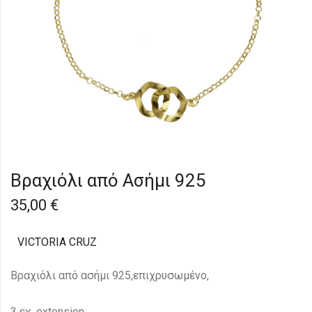
Βραχιόλι από Ασήμι 925
35,00
€
VICTORIA CRUZ
Βραχιόλι από ασήμι 925,επιχρυσωμένο,
3 εκ. extension