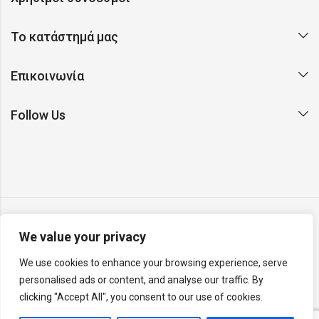
Το κατάστημά μας
Επικοινωνία
Follow Us
We value your privacy
Copyright © 2026 Argento. All rights reserved. Made with ❤
We use cookies to enhance your browsing experience, serve
on Earth by
Rainbyte Studio
.
Report a website issue
.
personalised ads or content, and analyse our traffic. By
v26.04.26.R
clicking "Accept All", you consent to our use of cookies.