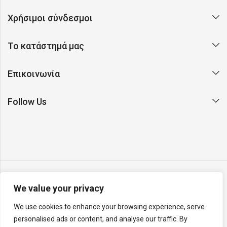
Χρήσιμοι σύνδεσμοι
Το κατάστημά μας
Επικοινωνία
Follow Us
We value your privacy
Copyright © 2026 Argento. All rights reserved. Made with ❤
We use cookies to enhance your browsing experience, serve
on Earth by
Rainbyte Studio
.
Report a website issue
.
personalised ads or content, and analyse our traffic. By
v26.04.26.R