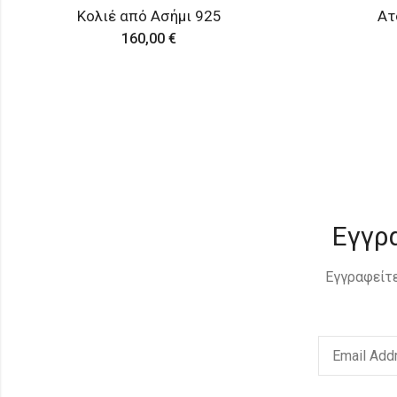
Ατσάλινο μενταγιόν
Κο
20,00
€
Εγγρ
Εγγραφείτε