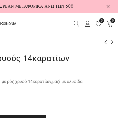
 ΔΩΡΕΑΝ ΜΕΤΑΦΟΡΙΚΑ ΑΝΩ ΤΩΝ 60€
0
0
ΙΚΟΙΝΩΝΙΑ
ρυσός 14καρατίων
Δαχτυλίδι από
Ατσάλινο κολιέ
Ασήμι 925
10,00
€
70,00
€
με ρόζ χρυσό 14καρατίων,μαζί με αλυσίδα.