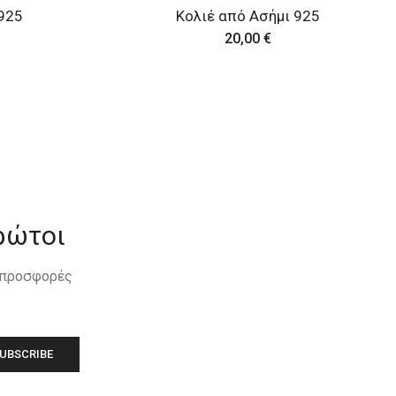
925
Κολιέ από ορείχαλκο
13,00
€
ρώτοι
, προσφορές