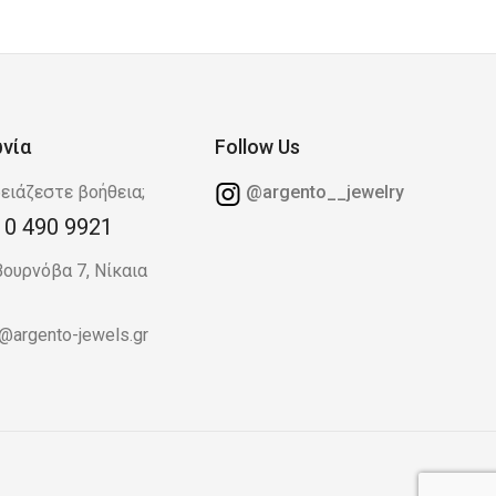
ωνία
Follow Us
ειάζεστε βοήθεια;
@argento__jewelry
10 490 9921
Βουρνόβα 7, Νίκαια
o@argento-jewels.gr