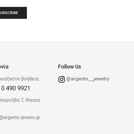
ωνία
Follow Us
ειάζεστε βοήθεια;
@argento__jewelry
10 490 9921
Βουρνόβα 7, Νίκαια
o@argento-jewels.gr