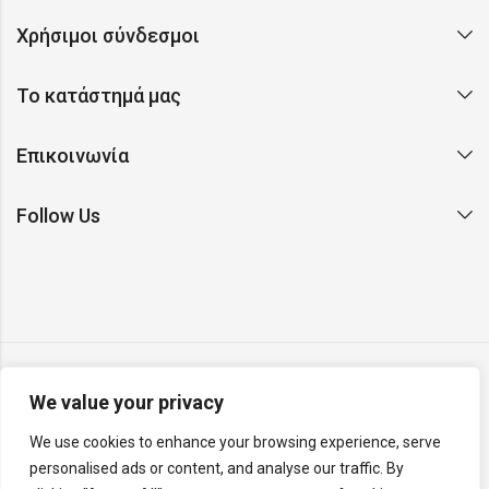
Χρήσιμοι σύνδεσμοι
Το κατάστημά μας
Επικοινωνία
Follow Us
We value your privacy
Copyright © 2026 Argento. All rights reserved. Made with ❤
We use cookies to enhance your browsing experience, serve
on Earth by
Rainbyte Studio
.
Report a website issue
.
personalised ads or content, and analyse our traffic. By
v26.04.26.R