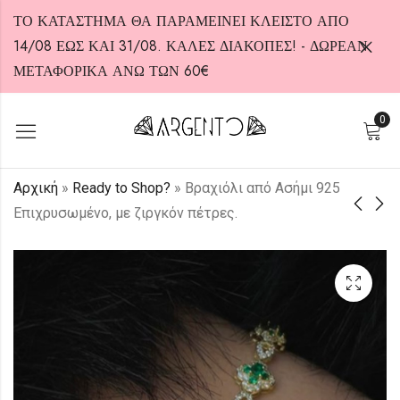
ΤΟ ΚΑΤΑΣΤΗΜΑ ΘΑ ΠΑΡΑΜΕΙΝΕΙ ΚΛΕΙΣΤΟ ΑΠΟ
14/08 ΕΩΣ ΚΑΙ 31/08. ΚΑΛΕΣ ΔΙΑΚΟΠΕΣ! - ΔΩΡΕΑΝ
ΜΕΤΑΦΟΡΙΚΑ ΑΝΩ ΤΩΝ 60€
0
HOT
Αρχική
»
Ready to Shop?
»
Βραχιόλι από Ασήμι 925
Επιχρυσωμένο, με ζιργκόν πέτρες.
Βραχιόλι από Ασήμι
Βραχιόλι από Ασήμι
925 Επιχρυσωμένο,
925 με ζιργκόν
με μαύρες ζιργκόν
πέτρες σε διάφορες
110,00
70,00
€
€
πέτρες.
αποχρώσεις.