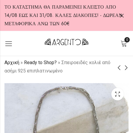
ΤΟ ΚΑΤΑΣΤΗΜΑ ΘΑ ΠΑΡΑΜΕΙΝΕΙ ΚΛΕΙΣΤΟ ΑΠΟ
14/08 ΕΩΣ ΚΑΙ 31/08. ΚΑΛΕΣ ΔΙΑΚΟΠΕΣ! - ΔΩΡΕΑΝ
ΜΕΤΑΦΟΡΙΚΑ ΑΝΩ ΤΩΝ 60€
0
HOT
Αρχική
»
Ready to Shop?
»
Σπειροειδές κολιέ από
ασήμι 925 επιπλατινωμένο
Δαχτυλίδι από ασήμι
Κρεμαστά
925 με πέτρα
σκουλαρίκια από
κεχριμπάρι
ορείχαλκο
120,00
18,00
€
€