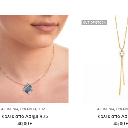
OUT OF STOCK
,
,
ΟΛΙΕ
ΑΣΗΜΕΝΙΑ
ΓΥΝΑΙΚΕΙΑ
ΚΟΛΙΕ
925
Κολιέ από Ασήμι 925
45,00
€