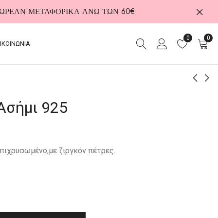
 ΔΩΡΕΑΝ ΜΕΤΑΦΟΡΙΚΑ ΑΝΩ ΤΩΝ 60€
0
0
ΙΚΟΙΝΩΝΙΑ
Ασήμι 925
Κολιέ από Ασήμι 925
Δαxτυλίδι από Ασήμι
925
30,00
€
30,00
€
επιχρυσωμένο,με ζιργκόν πέτρες.