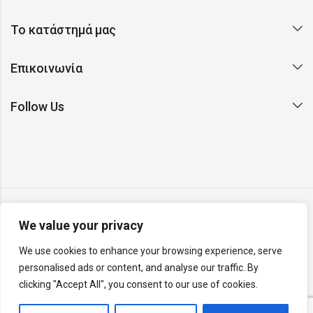
Το κατάστημά μας
Επικοινωνία
Follow Us
We value your privacy
Copyright © 2026 Argento. All rights reserved. Made with ❤
We use cookies to enhance your browsing experience, serve
on Earth by
Rainbyte Studio
.
Report a website issue
.
personalised ads or content, and analyse our traffic. By
v26.04.26.R
clicking "Accept All", you consent to our use of cookies.