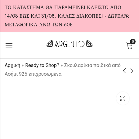
ΤΟ ΚΑΤΑΣΤΗΜΑ ΘΑ ΠΑΡΑΜΕΙΝΕΙ ΚΛΕΙΣΤΟ ΑΠΟ
14/08 ΕΩΣ ΚΑΙ 31/08. ΚΑΛΕΣ ΔΙΑΚΟΠΕΣ! - ΔΩΡΕΑΝ
ΜΕΤΑΦΟΡΙΚΑ ΑΝΩ ΤΩΝ 60€
0
HOT
Αρχική
»
Ready to Shop?
»
Σκουλαρίκια παιδικά από
Ασήμι 925 επιχρυσωμένα
Επίχρυσο Κολιέ από
Παιδικά
Ασήμι 925
σκουλαρίκια
μονόκεροι από
40,00
€
18,00
€
ασήμι 925