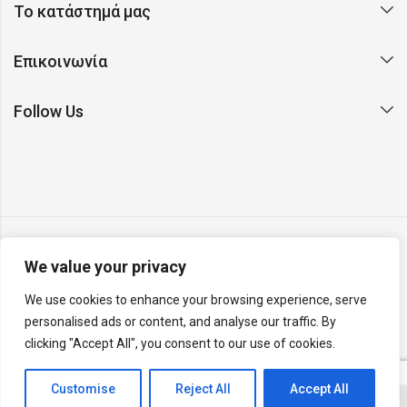
Το κατάστημά μας
Επικοινωνία
Follow Us
We value your privacy
Copyright © 2026 Argento. All rights reserved. Made with ❤
We use cookies to enhance your browsing experience, serve
on Earth by
Rainbyte Studio
.
Report a website issue
.
personalised ads or content, and analyse our traffic. By
v26.04.26.R
clicking "Accept All", you consent to our use of cookies.
Customise
Reject All
Accept All